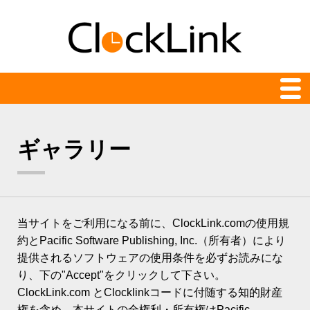
クロック一覧
ギャラリー
最新
24時間表示
アナログ
当サイトをご利用になる前に、ClockLink.comの使用規
アニメーション
約とPacific Software Publishing, Inc.（所有者）により
提供されるソフトウェアの使用条件を必ずお読みにな
カウント時計
り、下の"Accept"をクリックして下さい。
デジタル
ClockLink.com とClocklinkコードに付随する知的財産
権を含め、本サイトの全権利・所有権はPacific