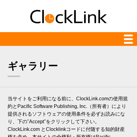
クロック一覧
ギャラリー
最新
24時間表示
アナログ
当サイトをご利用になる前に、ClockLink.comの使用規
アニメーション
約とPacific Software Publishing, Inc.（所有者）により
提供されるソフトウェアの使用条件を必ずお読みにな
カウント時計
り、下の"Accept"をクリックして下さい。
デジタル
ClockLink.com とClocklinkコードに付随する知的財産
権を含め、本サイトの全権利・所有権はPacific