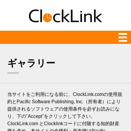
クロック一覧
ギャラリー
最新
24時間表示
アナログ
当サイトをご利用になる前に、ClockLink.comの使用規
アニメーション
約とPacific Software Publishing, Inc.（所有者）により
提供されるソフトウェアの使用条件を必ずお読みにな
カウント時計
り、下の"Accept"をクリックして下さい。
デジタル
ClockLink.com とClocklinkコードに付随する知的財産
権を含め、本サイトの全権利・所有権はPacific