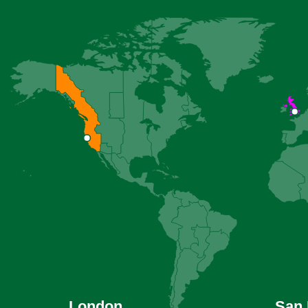
London
San 